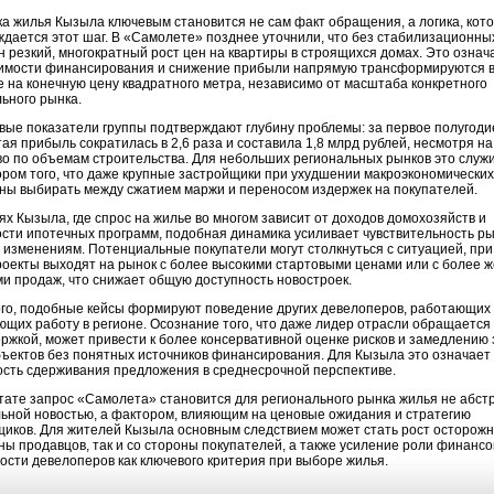
а жилья Кызыла ключевым становится не сам факт обращения, а логика, кот
дается этот шаг. В «Самолете» позднее уточнили, что без стабилизационны
 резкий, многократный рост цен на квартиры в строящихся домах. Это означа
оимости финансирования и снижение прибыли напрямую трансформируются 
 на конечную цену квадратного метра, независимо от масштаба конкретного
ьного рынка.
ые показатели группы подтверждают глубину проблемы: за первое полугоди
тая прибыль сократилась в 2,6 раза и составила 1,8 млрд рублей, несмотря на
о по объемам строительства. Для небольших региональных рынков это служ
ром того, что даже крупные застройщики при ухудшении макроэкономических
ны выбирать между сжатием маржи и переносом издержек на покупателей.
ях Кызыла, где спрос на жилье во многом зависит от доходов домохозяйств и
сти ипотечных программ, подобная динамика усиливает чувствительность ры
изменениям. Потенциальные покупатели могут столкнуться с ситуацией, при
оекты выходят на рынок с более высокими стартовыми ценами или с более 
и продаж, что снижает общую доступность новостроек.
ого, подобные кейсы формируют поведение других девелоперов, работающих
щих работу в регионе. Осознание того, что даже лидер отрасли обращается
ржкой, может привести к более консервативной оценке рисков и замедлению 
ъектов без понятных источников финансирования. Для Кызыла это означает
ость сдерживания предложения в среднесрочной перспективе.
тате запрос «Самолета» становится для регионального рынка жилья не абст
ьной новостью, а фактором, влияющим на ценовые ожидания и стратегию
иков. Для жителей Кызыла основным следствием может стать рост осторожн
ны продавцов, так и со стороны покупателей, а также усиление роли финанс
ости девелоперов как ключевого критерия при выборе жилья.