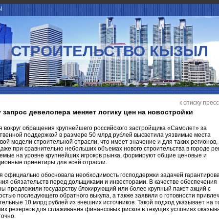
Ы
СТРОИТЕЛЬСТВО КЫЗЫЛ
к списку прес
 запрос девелопера меняет логику цен на новостройки
я вокруг обращения крупнейшего российского застройщика «Самолет» за
твенной поддержкой в размере 50 млрд рублей высветила уязвимые места
ой модели строительной отрасли, что имеет значение и для таких регионов, 
аже при сравнительно небольших объемах нового строительства в городе р
емые на уровне крупнейших игроков рынка, формируют общие ценовые и
ционные ориентиры для всей отрасли.
я официально обосновала необходимость господдержки задачей гарантиров
ия обязательств перед дольщиками и инвесторами. В качестве обеспечения
ы предложили государству блокирующий или более крупный пакет акций с
стью последующего обратного выкупа, а также заявили о готовности привле
ельные 10 млрд рублей из внешних источников. Такой подход указывает на то
их резервов для сглаживания финансовых рисков в текущих условиях оказыв
точно.