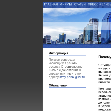
ГЛАВНАЯ
ФИРМЫ
СТАТЬИ
ПРЕСС-РЕЛИЗ
Информация
Почему
По всем вопросам
касающихся работы
Ситуаци
ресурса Строительство
государс
Кызыл и добавления в
финансов
справочник пишите по
Кызыл. Д
адресу
stroy-portal@list.ru
.
принима
инвести
Объявления
Компани
исполнен
акционер
возможно
дополнит
внутренн
недоста