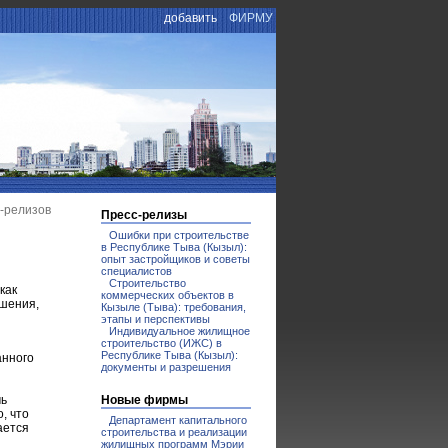
добавить
ФИРМУ
с-релизов
Пресс-релизы
Ошибки при строительстве
в Республике Тыва (Кызыл):
опыт застройщиков и советы
специалистов
Строительство
как
коммерческих объектов в
ешения,
Кызыле (Тыва): требования,
этапы и перспективы
Индивидуальное жилищное
строительство (ИЖС) в
Республике Тыва (Кызыл):
анного
документы и разрешения
чь
Новые фирмы
, что
Департамент капитального
ается
строительства и реализации
жилищных программ Мэрии