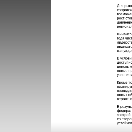
Для рынк
сопровож
возможен
рост ст
давление
регионал
Финансов
года чис
лидерств
индикато
вынужде
В услови
доступно
ценовым 
новые пр
условиям
Кроме т
планирую
господде
новых об
вероятн
В резуль
федерал
застройщ
со сторо
устойчив