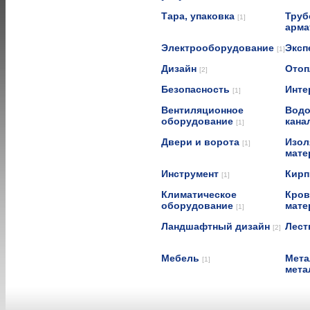
Тара, упаковка
Труб
[1]
арма
Электрооборудование
Эксп
[1]
Дизайн
Отоп
[2]
Безопасность
Инте
[1]
Вентиляционное
Водо
оборудование
кана
[1]
Двери и ворота
Изол
[1]
мат
Инструмент
Кирп
[1]
Климатическое
Кров
оборудование
мат
[1]
Ландшафтный дизайн
Лест
[2]
Мебель
Мета
[1]
мета