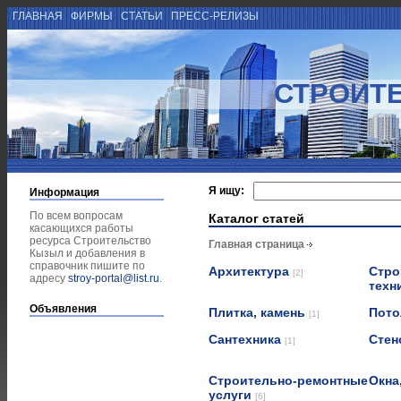
ГЛАВНАЯ
ФИРМЫ
СТАТЬИ
ПРЕСС-РЕЛИЗЫ
СТРОИТ
Я ищу:
Информация
По всем вопросам
Каталог статей
касающихся работы
ресурса Строительство
Главная страница
Кызыл и добавления в
справочник пишите по
Архитектура
Стро
[2]
адресу
stroy-portal@list.ru
.
техн
Объявления
Плитка, камень
Пот
[1]
Сантехника
Стен
[1]
Строительно-ремонтные
Окна
услуги
[6]