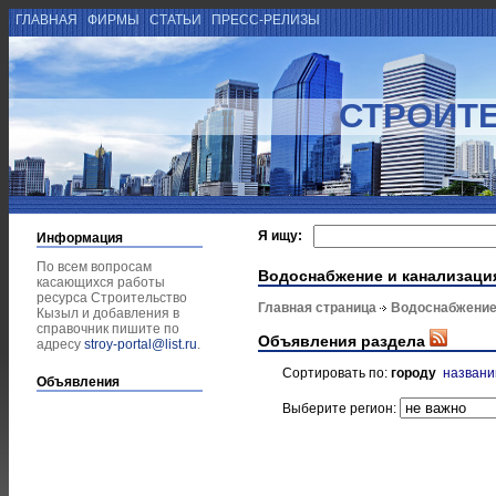
ГЛАВНАЯ
ФИРМЫ
СТАТЬИ
ПРЕСС-РЕЛИЗЫ
СТРОИТ
Я ищу:
Информация
По всем вопросам
Водоснабжение и канализаци
касающихся работы
ресурса Строительство
Главная страница
Водоснабжение
Кызыл и добавления в
справочник пишите по
Объявления раздела
адресу
stroy-portal@list.ru
.
Сортировать по:
городу
назван
Объявления
Выберите регион: